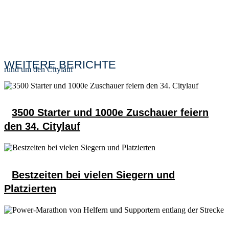
erreichbar. Autos können zum Zeitpunkt des Events nicht Ausfahren. Das
“Parkhaus City” bleibt weiterhin befahrbar.
WEITERE BERICHTE
rund um den Citylauf
3500 Starter und 1000e Zuschauer feiern
den 34. Citylauf
Bestzeiten bei vielen Siegern und
Platzierten