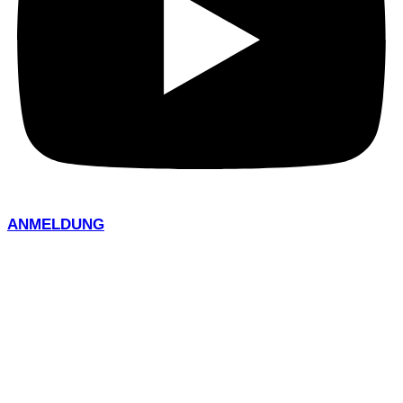
ANMELDUNG
Verkehrshinweise zum 33.
Rostocker Citylauf
Wo gelaufen wird, kann nicht gefahren werden. So ist es auch dieses Jahr
wieder. Welche Auswirkung der Citylauf auf den Verkehr hat erfahrt ihr
hier: