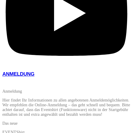
ANMELDUNG
Anmeldung
Hier findet Ihr Informationen zu allen angebotenen Anmeldemöglichkeiten.
Wir empfehlen die Online-Anmeldung – das geht schnell und bequem. Bitte
achtet darauf, dass das Eventshirt (Funktionsware) nicht in der Startgebühr
enthalten ist und extra angewählt und bezahlt werden muss!
Das neue
EVENTShirt