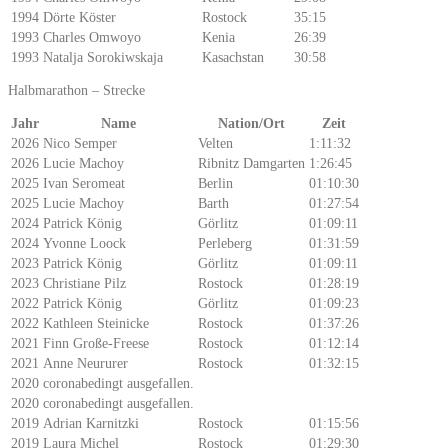
1994
Dörte Köster
Rostock
35:15
1993
Charles Omwoyo
Kenia
26:39
1993
Natalja Sorokiwskaja
Kasachstan
30:58
Halbmarathon – Strecke
Jahr
Name
Nation/Ort
Zeit
2026
Nico Semper
Velten
1:11:32
2026
Lucie Machoy
Ribnitz Damgarten
1:26:45
2025
Ivan Seromeat
Berlin
01:10:30
2025
Lucie Machoy
Barth
01:27:54
2024
Patrick König
Görlitz
01:09:11
2024
Yvonne Loock
Perleberg
01:31:59
2023
Patrick König
Görlitz
01:09:11
2023
Christiane Pilz
Rostock
01:28:19
2022
Patrick König
Görlitz
01:09:23
2022
Kathleen Steinicke
Rostock
01:37:26
2021
Finn Große-Freese
Rostock
01:12:14
2021
Anne Neururer
Rostock
01:32:15
2020
coronabedingt ausgefallen.
2020
coronabedingt ausgefallen.
2019
Adrian Karnitzki
Rostock
01:15:56
2019
Laura Michel
Rostock
01:29:30