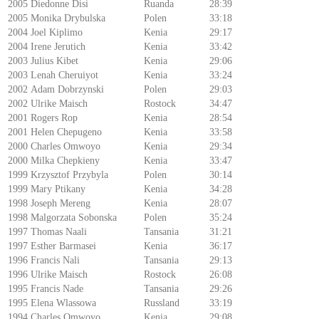
2005
Diedonne Disi
Ruanda
28:39
2005
Monika Drybulska
Polen
33:18
2004
Joel Kiplimo
Kenia
29:17
2004
Irene Jerutich
Kenia
33:42
2003
Julius Kibet
Kenia
29:06
2003
Lenah Cheruiyot
Kenia
33:24
2002
Adam Dobrzynski
Polen
29:03
2002
Ulrike Maisch
Rostock
34:47
2001
Rogers Rop
Kenia
28:54
2001
Helen Chepugeno
Kenia
33:58
2000
Charles Omwoyo
Kenia
29:34
2000
Milka Chepkieny
Kenia
33:47
1999
Krzysztof Przybyla
Polen
30:14
1999
Mary Ptikany
Kenia
34:28
1998
Joseph Mereng
Kenia
28:07
1998
Malgorzata Sobonska
Polen
35:24
1997
Thomas Naali
Tansania
31:21
1997
Esther Barmasei
Kenia
36:17
1996
Francis Nali
Tansania
29:13
1996
Ulrike Maisch
Rostock
26:08
1995
Francis Nade
Tansania
29:26
1995
Elena Wlassowa
Russland
33:19
1994
Charles Omwoyo
Kenia
29:08