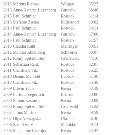
2016
Markus Riemer
Wolgast
35:23
2016
Anne-Kathrin Litzenberg
Güstrow
38:40
2015
Paul Schmidt
Rostock
31:14
2015
Stefanie Zietan
Büdelsdorf
40:02
2014
Paul Schmidt
Rostock
34:14
2014
Anne-Kathrin Litzenberg
Güstrow
37:08
2013
Paul Schmidt
Rostock
31:57
2013
Claudia Kahl
Meiringen
39:51
2012
Mathias Ahrenberg
Schwerin
33:07
2012
Romy Spitzmüller
Greifswald
44:16
2011
Sebastian Rank
Rostock
32:07
2011
Christiane Pilz
Rostock
36:25
2010
Dennis Mehfeld
Lübeck
31:40
2010
Christiane Pilz
Rostock
35:49
2009
Edwin Yano
Kenia
30:39
2009
Furtuna Zegerisch
Eritrea
33:06
2008
Simon Kasimili
Kenia
30:09
2008
Romy Spitzmüller
Greifwald
35:22
2007
Julius Murinki
Kenia
29:59
2007
Olga Nevkapska
Ukraine
36:46
2006
Said Azouzi
Marokko
29:14
2006
Magdaline Chemjor
Kenia
34:43